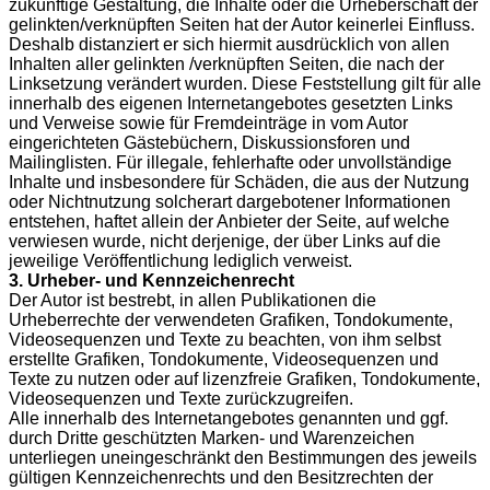
zukünftige Gestaltung, die Inhalte oder die Urheberschaft der
gelinkten/verknüpften Seiten hat der Autor keinerlei Einfluss.
Deshalb distanziert er sich hiermit ausdrücklich von allen
Inhalten aller gelinkten /verknüpften Seiten, die nach der
Linksetzung verändert wurden. Diese Feststellung gilt für alle
innerhalb des eigenen Internetangebotes gesetzten Links
und Verweise sowie für Fremdeinträge in vom Autor
eingerichteten Gästebüchern, Diskussionsforen und
Mailinglisten. Für illegale, fehlerhafte oder unvollständige
Inhalte und insbesondere für Schäden, die aus der Nutzung
oder Nichtnutzung solcherart dargebotener Informationen
entstehen, haftet allein der Anbieter der Seite, auf welche
verwiesen wurde, nicht derjenige, der über Links auf die
jeweilige Veröffentlichung lediglich verweist.
3. Urheber- und Kennzeichenrecht
Der Autor ist bestrebt, in allen Publikationen die
Urheberrechte der verwendeten Grafiken, Tondokumente,
Videosequenzen und Texte zu beachten, von ihm selbst
erstellte Grafiken, Tondokumente, Videosequenzen und
Texte zu nutzen oder auf lizenzfreie Grafiken, Tondokumente,
Videosequenzen und Texte zurückzugreifen.
Alle innerhalb des Internetangebotes genannten und ggf.
durch Dritte geschützten Marken- und Warenzeichen
unterliegen uneingeschränkt den Bestimmungen des jeweils
gültigen Kennzeichenrechts und den Besitzrechten der